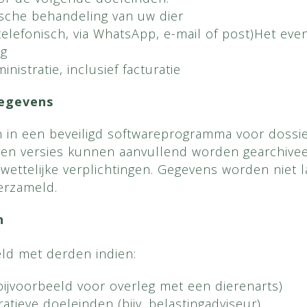
ische behandeling van uw dier
(telefonisch, via WhatsApp, e-mail of post)Het ev
ng
istratie, inclusief facturatie
gegevens
in een beveiligd softwareprogramma voor dossie
ren versies kunnen aanvullend worden gearchivee
wettelijke verplichtingen. Gegevens worden niet 
verzameld.
n
ld met derden indien:
bijvoorbeeld voor overleg met een dierenarts)
ratieve doeleinden (bijv. belastingadviseur)