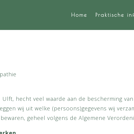
Home
Praktische in
opathie
te Ulft, hecht veel waarde aan de bescherming v
g leggen wij uit welke (persoons)gegevens wij ver
n bewaren, geheel volgens de Algemene Verorden
werken