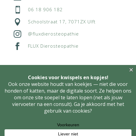

06 18 906 182

Schoolstraat 17, 7071ZX Ulft

@fluxdierosteopathie

FLUX Dierosteopathie
Algemene voorwaarden
Privacyverklaring